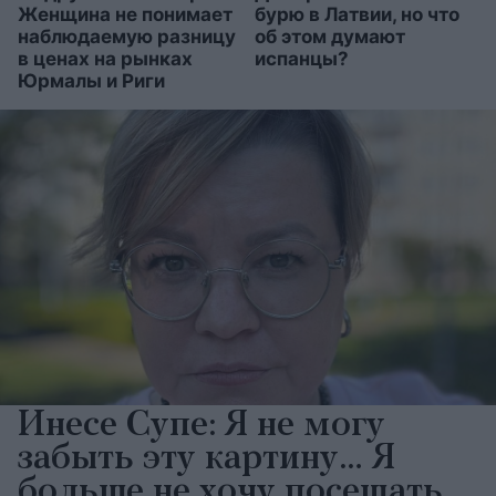
Женщина не понимает
бурю в Латвии, но что
наблюдаемую разницу
об этом думают
в ценах на рынках
испанцы?
Юрмалы и Риги
Инесе Супе: Я не могу
забыть эту картину… Я
больше не хочу посещать