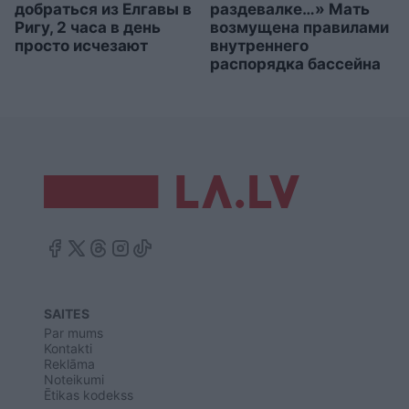
добраться из Елгавы в
раздевалке…» Мать
Ригу, 2 часа в день
возмущена правилами
просто исчезают
внутреннего
распорядка бассейна
SAITES
Par mums
Kontakti
Reklāma
Noteikumi
Ētikas kodekss