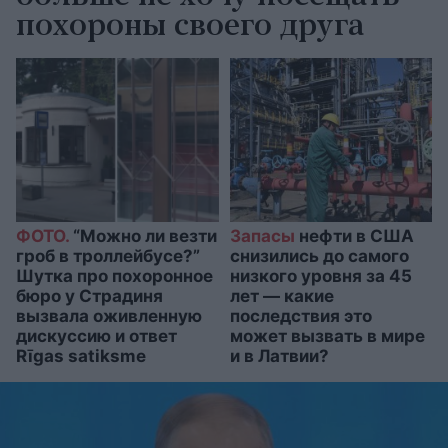
похороны своего друга
ФОТО.
“Можно ли везти
Запасы
нефти в США
гроб в троллейбусе?”
снизились до самого
Шутка про похоронное
низкого уровня за 45
бюро у Страдиня
лет — какие
вызвала оживленную
последствия это
дискуссию и ответ
может вызвать в мире
Rīgas satiksme
и в Латвии?