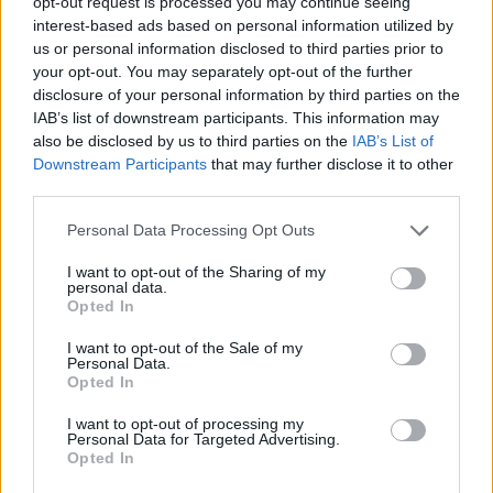
opt-out request is processed you may continue seeing
картину… Я больше не хочу посещать
interest-based ads based on personal information utilized by
похороны своего друга
us or personal information disclosed to third parties prior to
your opt-out. You may separately opt-out of the further
Армандс Пуче: «Ясно, что это
disclosure of your personal information by third parties on the
договорной „магазин“! Но неужели вы
IAB’s list of downstream participants. This information may
думаете, что все в Латвии — дураки?»
also be disclosed by us to third parties on the
IAB’s List of
Downstream Participants
that may further disclose it to other
third parties.
ФОТО.
«Разве так можно?» В
Пурвциемсе соседи покрасили фасад
Personal Data Processing Opt Outs
многоквартирного дома каждый в свой
цвет
I want to opt-out of the Sharing of my
personal data.
Opted In
Читать другие новости
I want to opt-out of the Sale of my
Personal Data.
Opted In
I want to opt-out of processing my
Personal Data for Targeted Advertising.
Opted In