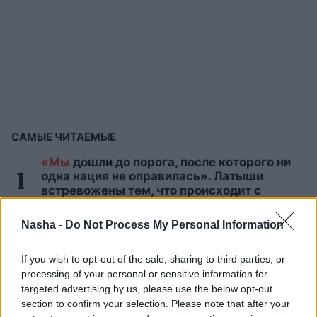
САМЫЕ ЧИТАЕМЫЕ
«Мы
дошли до порога, после которого ни
одна нация не оправилась». Латыши
встревожены тем, что происходит с
Латвией
Nasha -
Do Not Process My Personal Information
Людей
увлёк быстрый IQ-тест: он
заставит пошевелить мозгами, чтобы
If you wish to opt-out of the sale, sharing to third parties, or
проверить твою эрудицию
processing of your personal or sensitive information for
targeted advertising by us, please use the below opt-out
section to confirm your selection. Please note that after your
Инесе
Супе: Я не могу забыть эту